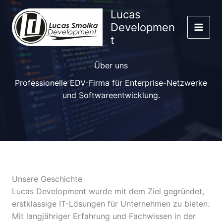
Zum
Lucas
Inhalt
Developmen
springen
t
Über uns
Professionelle EDV-Firma für Enterprise-Netzwerke
und Softwareentwicklung.
Unsere Geschichte
Lucas Development wurde mit dem Ziel gegründet,
erstklassige IT-Lösungen für Unternehmen zu bieten.
Mit langjähriger Erfahrung und Fachwissen in der