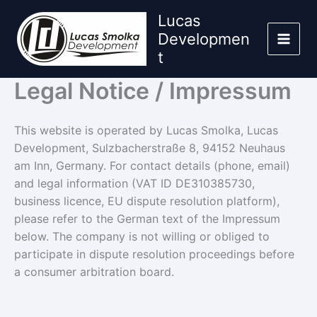
Skip
Lucas
to
Developmen
content
t
Legal Notice / Impressum
This website is operated by Lucas Smolka, Lucas
Development, Sulzbacherstraße 8, 94152 Neuhaus
am Inn, Germany. For contact details (phone, email)
and legal information (VAT ID DE310385730,
business licence, EU dispute resolution platform),
please refer to the German text of the Impressum
below. The company is not willing or obliged to
participate in dispute resolution proceedings before
a consumer arbitration board.